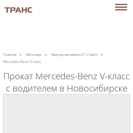
АРЕНДА АВТОБУСОВ В НОВОСИБИРСКЕ
C
Политикой конфиденциальности
ознакомлен(а), даю
согласие на обработку моих Персональных данных
ЗАКАЗАТЬ ЗВОНОК
+7 (383) 209-51-95
Главная
Автопарк
Аренда минивэна 6-12 мест
Mercedes-Benz V-class
Мы работаем
круглосуточно!
Прокат Mercedes-Benz V-класс
с водителем в Новосибирске